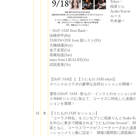
Tokyo >
稲泉りん
Ayako Kawai
ルース
竹本健一
< DoN' JAM Host Band >
浜崎州平(Ba)
TAROW-ONE from 韻シスト(Dr)
大楠雄蔵(Key)
金子友宣(Gt)
高橋知道(Sax)
maco from LIKALIFE(Vo)
武田恵美(Vo)
【DoN’ JAM】と【うたもの JAM tokyo】
スペシャルコラボの豪華な合同セッションが開催！
通常のDoN’ JAM - 歌もの・インストのセッション(
ス/R&B/ジャズ)に加えて、コーラスに特化した楽曲
ションを展開！
18
木
【うたもの JAM セッション】
「コーラス特化」をコンセプトに稲泉りんとAyako Ka
を中心に東京で開催される”うたものJam Session”。
楽ともに、コーラスワークがフィーチャーされた楽
ッションメイン曲に設定！ 開催2週間前に課題曲の