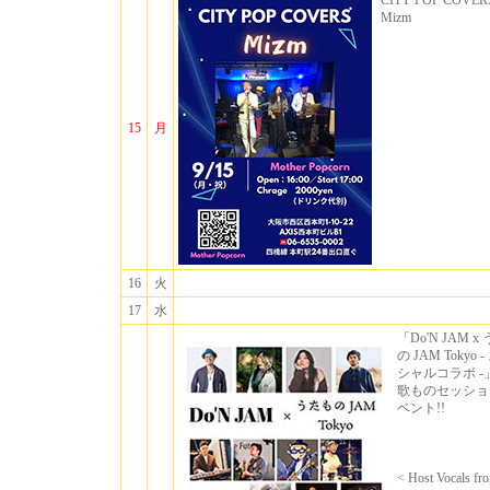
CITY POP COVER
Mizm
15
月
16
火
17
水
「Do'N JAM x
の JAM Tokyo 
シャルコラボ -
歌ものセッショ
ベント!!
< Host Vocals fr