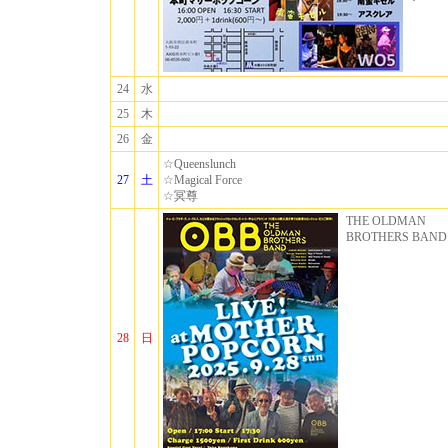
24
水
25
木
26
金
☆Queenslunch
27
土
☆Magical Force
☆冥尊
THE OLDMAN
BROTHERS BAND
28
日