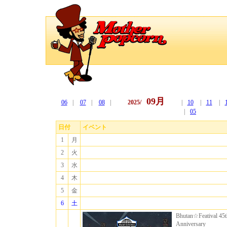
09月
06
|
07
|
08
|
2025/
|
10
|
11
|
|
05
日付
イベント
1
月
2
火
3
水
4
木
5
金
6
土
Bhutan☆Featival 45t
Anniversary