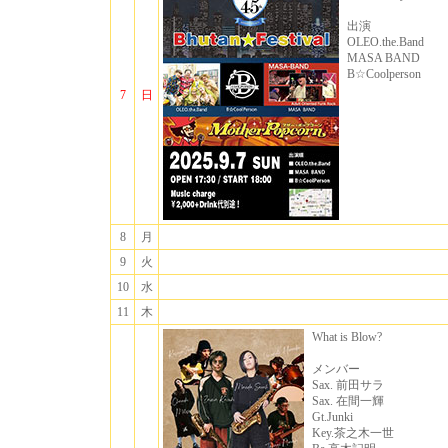
出演
OLEO.the.Band
MASA BAND
B☆Coolperson
7
日
8
月
9
火
10
水
11
木
What is Blow?
メンバー
Sax. 前田サラ
Sax. 在間一輝
Gt.Junki
Key.茶之木一世