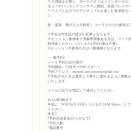
ラス譜面を公開し、ボーカリストはメインボーカル
モニーやバッキングコーラスに挑戦。楽器プレイヤ
ーラスうたものでのアンサンブルを楽しむ参加型セ
ン。
歌・楽器、飛び入り大歓迎！ コーラスだけの参加も
※学生は学生証の提示が必要となります。
※セッション参加者で演奏希望曲ある方は、コード譜
部持参ください。(うたものJAMの曲は不要）
※セッション不参加の方は一般価格となります。
<一般予約>
メール予約のみの受付
予約開始：7/28(月) 19:00 スタート
予約アドレス：utamono.jam.session@gmail.com
※予約された方は優先して椅子に座れるように席数
いたします。
メールに以下を明記して送付してください
お1人様4枚まで
件名に『9/18 Do'N JAM x うたもの JAM Tokyo』と
ください。
本文に
?予約代表者名(ひらがなで)
?予約人数
?電話番号