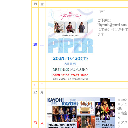
19
金
Piper
ご予約は
Hiyotuki@gmail.com
にて受け付けさせ
ます
20
土
21
日
22
月
☆wo5
☆ジュ
69s
☆南蛮
ル
☆アス
23
火
ア