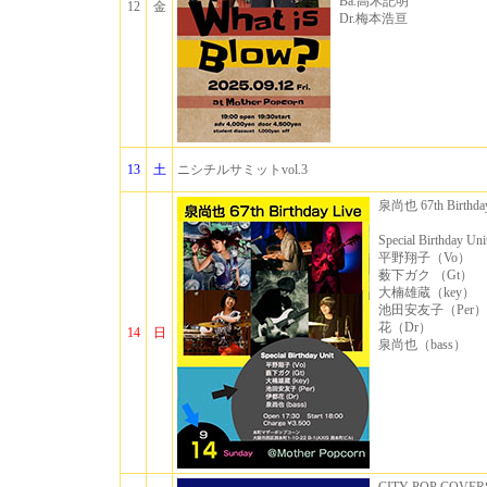
Ba.高木記明
12
金
Dr.梅本浩亘
13
土
ニシチルサミットvol.3
泉尚也 67th Birthday
Special Birthday Uni
平野翔子（Vo）
薮下ガク （Gt）
大楠雄蔵（key）
池田安友子（Per
花（Dr）
14
日
泉尚也（bass）