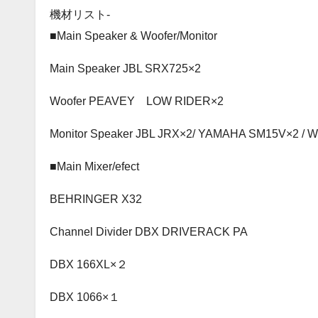
機材リスト-
■Main Speaker & Woofer/Monitor
Main Speaker JBL SRX725×2
Woofer PEAVEY LOW RIDER×2
Monitor Speaker JBL JRX×2/ YAMAHA SM15V×2 / W
■Main Mixer/efect
BEHRINGER X32
Channel Divider DBX DRIVERACK PA
DBX 166XL×２
DBX 1066×１