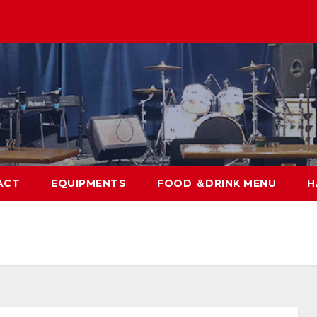
ACT
EQUIPMENTS
FOOD ＆DRINK MENU
H