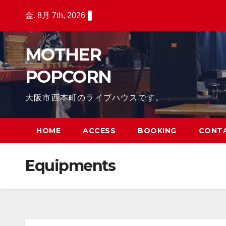
Skip
金. 8月 7th, 2026
to
content
MOTHER
POPCORN
大阪市西本町のライブハウスです。
HOME
ACCESS
BOOKING
CONT
Equipments