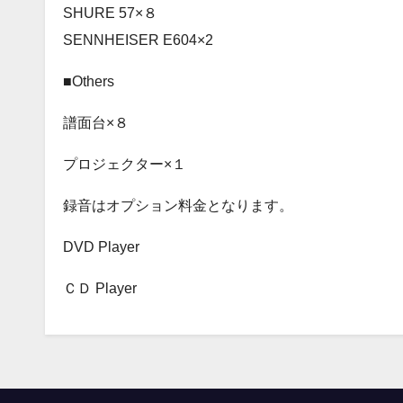
SHURE 57×８
SENNHEISER E604×2
■Others
譜面台×８
プロジェクター×１
録音はオプション料金となります。
DVD Player
ＣＤ Player