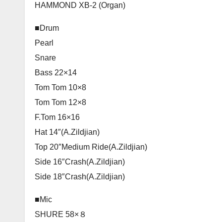
HAMMOND XB-2 (Organ)
■Drum
Pearl
Snare
Bass 22×14
Tom Tom 10×8
Tom Tom 12×8
F.Tom 16×16
Hat 14″(A.Zildjian)
Top 20″Medium Ride(A.Zildjian)
Side 16″Crash(A.Zildjian)
Side 18″Crash(A.Zildjian)
■Mic
SHURE 58×８