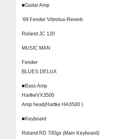
■Guitar Amp
’69 Fender Vibrolux-Reverb
Roland JC 120
MUSIC MAN
Fender
BLUES DELUX
■Bass Amp
HartkeVX3500
Amp head(Hartke HA3500 )
■Keyboard
Roland RD 700gx (Main Keyboard)